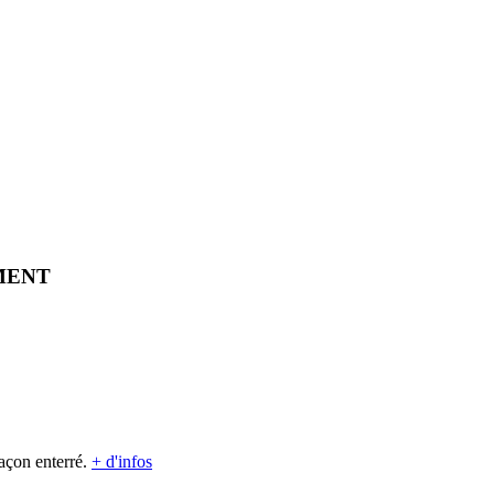
MENT
açon enterré.
+ d'infos